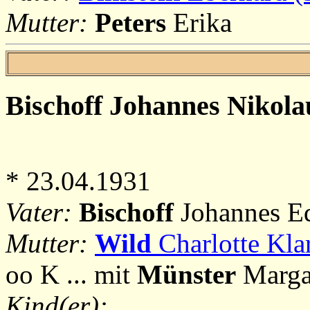
Mutter:
Peters
Erika
Bischoff
Johannes Nikolau
* 23.04.1931
Vater:
Bischoff
Johannes Ed
Mutter:
Wild
Charlotte Klar
oo K ... mit
Münster
Margar
Kind(er):