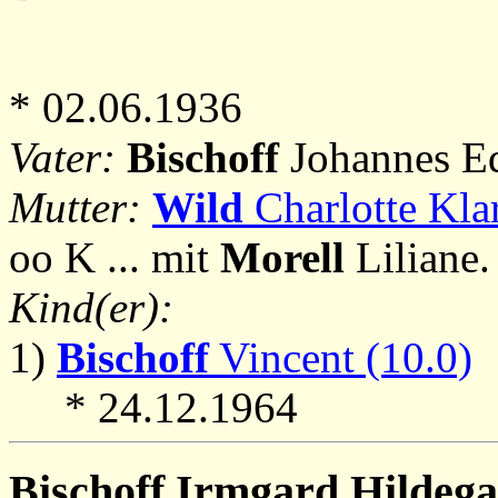
* 02.06.1936
Vater:
Bischoff
Johannes Ed
Mutter:
Wild
Charlotte Klar
oo K ... mit
Morell
Liliane.
Kind(er):
1)
Bischoff
Vincent (10.0)
* 24.12.1964
Bischoff
Irmgard Hildegar