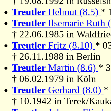
† 19.08.1992 in Rüssels
Treutler
Helmut (8.5)
* 
Treutler
Ilsemarie Ruth 
† 22.06.1985 in Waldfri
Treutler
Fritz (8.10)
* 0
† 26.11.1988 in Berlin
Treutler
Martin (8.6)
* 
† 06.02.1979 in Köln
Treutler
Gerhard (8.0)
*
† 10.1942 in Terek/Kauk