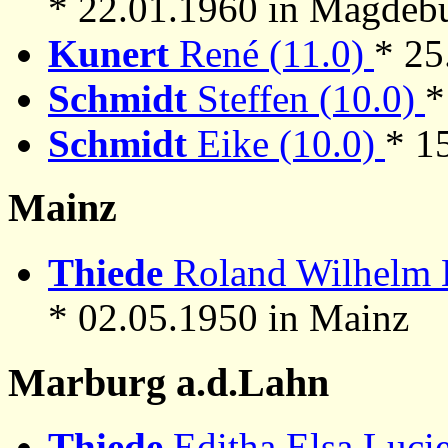
* 22.01.1960 in Magdeb
Kunert
René (11.0)
* 25
Schmidt
Steffen (10.0)
*
Schmidt
Eike (10.0)
* 1
Mainz
Thiede
Roland Wilhelm B
* 02.05.1950 in Mainz
Marburg a.d.Lahn
Thiede
Editha Elsa Lucie