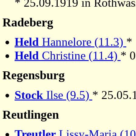
* 25.09.1919 in Rothwass
Radeberg
Held
Hannelore (11.3)
*
Held
Christine (11.4)
* 
Regensburg
Stock
Ilse (9.5)
* 25.05.
Reutlingen
Treutler
Lissy-Maria (1