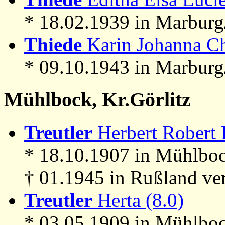
* 18.02.1939 in Marbur
Thiede
Karin Johanna Chr
* 09.10.1943 in Marbur
Mühlbock, Kr.Görlitz
Treutler
Herbert Robert F
* 18.10.1907 in Mühlboc
† 01.1945 in Rußland ve
Treutler
Herta (8.0)
* 03.05.1909 in Mühlboc