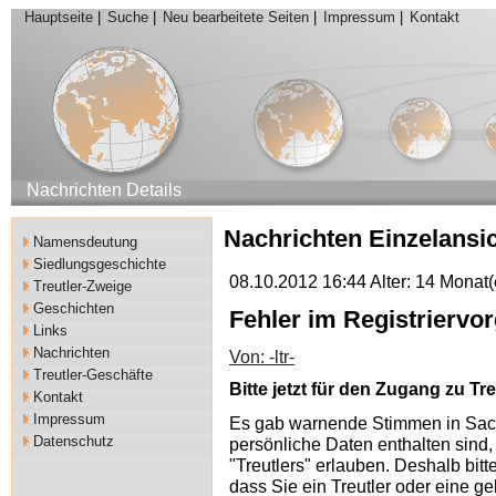
Hauptseite
|
Suche
|
Neu bearbeitete Seiten
|
Impressum
|
Kontakt
Nachrichten Details
Nachrichten Einzelansi
Namensdeutung
Siedlungsgeschichte
08.10.2012 16:44 Alter: 14 Monat(
Treutler-Zweige
Geschichten
Fehler im Registrierv
Links
Nachrichten
Von: -ltr-
Treutler-Geschäfte
Bitte jetzt für den Zugang zu Tre
Kontakt
Impressum
Es gab warnende Stimmen in Sach
Datenschutz
persönliche Daten enthalten sind
"Treutlers" erlauben. Deshalb bitt
dass Sie ein Treutler oder eine geb