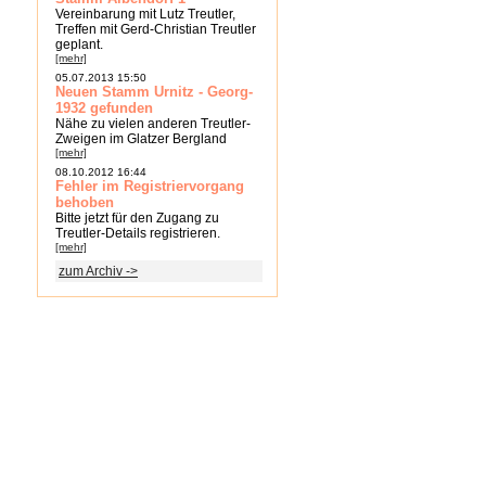
Vereinbarung mit Lutz Treutler,
Treffen mit Gerd-Christian Treutler
geplant.
[mehr]
05.07.2013 15:50
Neuen Stamm Urnitz - Georg-
1932 gefunden
Nähe zu vielen anderen Treutler-
Zweigen im Glatzer Bergland
[mehr]
08.10.2012 16:44
Fehler im Registriervorgang
behoben
Bitte jetzt für den Zugang zu
Treutler-Details registrieren.
[mehr]
zum Archiv ->