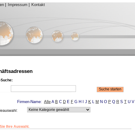
ten
|
Impressum
|
Kontakt
häftsadressen
-Suche:
Firmen-Name:
Alle
A
B
C
D
E
F
G
H
I
J
K
L
M
N
O
P
Q
R
S
T
U
V
ieauswahl:
 Sie Ihre Auswahl.