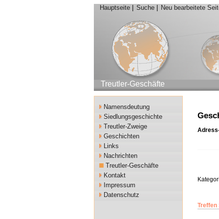
Hauptseite
|
Suche
|
Neu bearbeitete Sei
Treutler-Geschäfte
Namensdeutung
Gesc
Siedlungsgeschichte
Treutler-Zweige
Adress
Geschichten
Links
Nachrichten
Treutler-Geschäfte
Kontakt
Kategor
Impressum
Datenschutz
Treffen