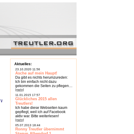
Aktuelles:
23.10.2020 11:56
Asche auf mein Haupt!
Da gibt es nichts herumzureden:
Ich bin einfach nicht dazu
gekommen die Seiten zu pflegen....
[mehr]
11.01.2015 17:57
Glückliches 2015 allen
W
X
Y
Z
Treutlers!
Ich habe diese Webseiten kaum
gepflegt, weil ich auf Facebook
aktiv war. Bitte weiterlesen!
[mehr]
05.07.2013 18:44
Ronny Treutler übernimmt
Stamm Albendorf 1