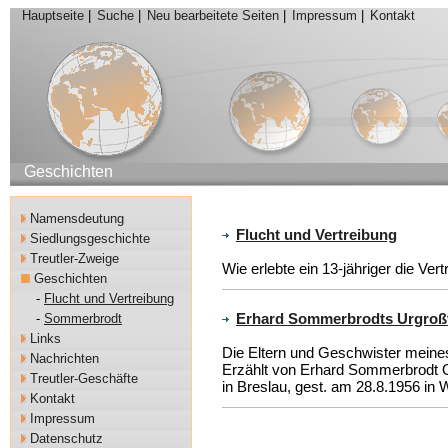
Hauptseite
|
Suche
|
Neu bearbeitete Seiten
|
Impressum
|
Kontakt
Geschichten
Namensdeutung
Flucht und Vertreibung
Siedlungsgeschichte
Treutler-Zweige
Wie erlebte ein 13-jähriger die Ver
Geschichten
-
Flucht und Vertreibung
Erhard Sommerbrodts Urgroßvat
-
Sommerbrodt
Links
Die Eltern und Geschwister meine
Nachrichten
Erzählt von Erhard Sommerbrodt O
Treutler-Geschäfte
in Breslau, gest. am 28.8.1956 in
Kontakt
Impressum
Datenschutz