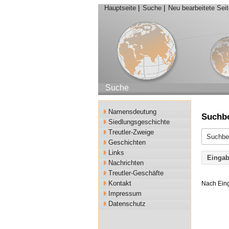
Hauptseite
|
Suche
|
Neu bearbeitete Sei
Suche
Namensdeutung
Suchb
Siedlungsgeschichte
Treutler-Zweige
Geschichten
Links
Eingab
Nachrichten
Treutler-Geschäfte
Kontakt
Nach Eing
Impressum
Datenschutz