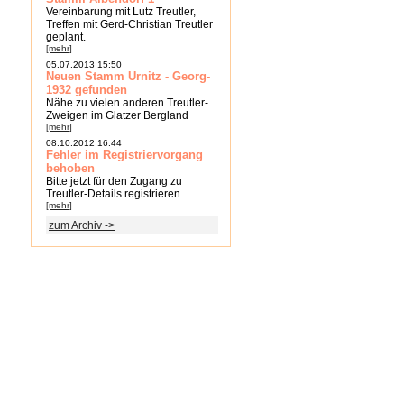
Vereinbarung mit Lutz Treutler,
Treffen mit Gerd-Christian Treutler
geplant.
[mehr]
05.07.2013 15:50
Neuen Stamm Urnitz - Georg-
1932 gefunden
Nähe zu vielen anderen Treutler-
Zweigen im Glatzer Bergland
[mehr]
08.10.2012 16:44
Fehler im Registriervorgang
behoben
Bitte jetzt für den Zugang zu
Treutler-Details registrieren.
[mehr]
zum Archiv ->