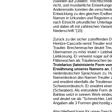
zuweilen auf Zufällen: "Rechtschre
nicht, und mundartliche Einwirkunge
Andererseits konnten die verschied
Entwicklung zu den gleichen Endfor
Namen in Urkunden und Registern erfo
nach Einsicht urkundlicher Unterla
und dabei oft mit zahlreichen Varian
Niederschrift."(10)
Zurück zu der sicher zutreffenden
Heintze-Cascorbi nennt Treutler erst
Trautler. Brechenmacher deutet Treu
Übernamen zu mhd. triutel = Liebhabe
Liebkosung. Er verweist sogar auf 
Flitterwochen als Träutlerwochen b
Trutelarius (lateinisierte Form von
Erwähnung unseres Namens an.
D
niederdeutschen Sprachraum zu. H
Namenlexikon den Namen Treutler zu
und erwähnt ebenfalls die Treutlerw
Schweizerdeutsch. Er erwähnt einen K
(Schwaben). Als entrundete Form des
Bahlow setzt in seinem Werk eindeuti
und deutet sie als "Schmeichler, L
Angaben alle 3 Formen gleichzeitig v
Abschließend kann für unser Geschl