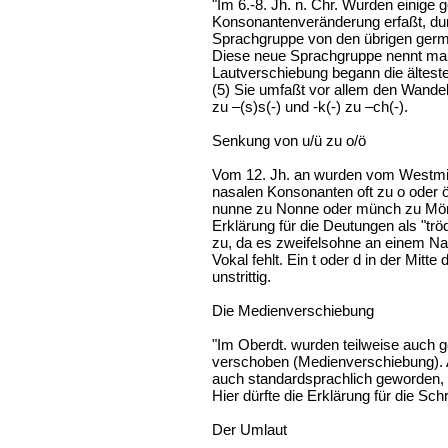
"Im 6.-8. Jh. n. Chr. Wurden einige 
Konsonantenveränderung erfaßt, dur
Sprachgruppe von den übrigen germ
Diese neue Sprachgruppe nennt man 
Lautverschiebung begann die älteste
(5) Sie umfaßt vor allem den Wandel von
zu –(s)s(-) und -k(-) zu –ch(-).
Senkung von u/ü zu o/ö
Vom 12. Jh. an wurden vom Westmit
nasalen Konsonanten oft zu o oder ö
nunne zu Nonne oder münch zu Mö
Erklärung für die Deutungen als "trödel
zu, da es zweifelsohne an einem 
Vokal fehlt. Ein t oder d in der Mitt
unstrittig.
Die Medienverschiebung
"Im Oberdt. wurden teilweise auch ger
verschoben (Medienverschiebung). Ab
auch standardsprachlich geworden, vgl
Hier dürfte die Erklärung für die Sch
Der Umlaut