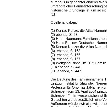
durchaus in genannter anderer Weis
umfangreicher Familienforschung bet
historische Grundlage ist, um so si
(11)
Quellenangaben:
(1) Konrad Kunze: dtv.Atlas Namenk
(2) ebenda, S. 59
(3) Horst Naumann: Familiennamenb
(4) Hans Bahlow: Deutsches Namenl
(5) Konrad Kunze: dtv-Atlas Namen
(6) ebenda, S. 163
(7) ebenda, S. 165
(8) ebenda, S. 167
(9) Wolfgang Ribbe, in: TB f. Famil
(10) ebenda, S. 446
(11) ebenda, S. 447
Die Deutung des Familiennamens T
Leipzig, Institut für Slawistik, Nam
Professur für Onomastik/Namenkunde 
Schreiben vom 13. April 2004 prinzipi
Schreiben: "... Im wesentlichen ist 
Gutachten würde zusätzlich eine Ve
Außerdem würden wir eine wissensch