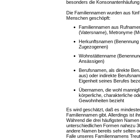
besonders die Konsonantenhäufung (dt,
Die Familiennamen wurden aus fünf
Menschen geschöpft:
Familiennamen aus Rufnamen
(Vatersname), Metronyme (M
Herkunftsnamen (Benennung n
Zugezogenen)
Wohnstättenname (Benennung
Ansässigen)
Berufsnamen, als direkte Ber
aus) oder indirekte Berufsna
Eigenheit seines Berufes beze
Übernamen, die wohl mannigfa
körperliche, charakterliche o
Gewohnheiten bezieht
Es wird geschätzt, daß es mindeste
Familiennamen gibt. Allerdings ist i
Während die drei häufigsten Namen M
unterschiedlichen Formen nahezu 3
andere Namen bereits sehr selten 
Falle unseres Familiennamens Treutle