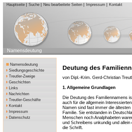
Hauptseite
|
Suche
|
Neu bearbeitete Seiten
|
Impressum
|
Kontakt
Namensdeutung
Namensdeutung
Deutung des Familie
Siedlungsgeschichte
Treutler-Zweige
von Dipl.-Krim. Gerd-Christian Treut
Geschichten
1. Allgemeine Grundlagen
Links
Nachrichten
Die Deutung des Familiennamens ist
Treutler-Geschäfte
auch für die allgemein Interessierte
Kontakt
Namen sind fast immer die ältesten 
Impressum
Familie. Sie entstanden in Deutschla
Menschen noch Analphabeten waren.
Datenschutz
und Schreibens unkundig und allein
die Schrift.