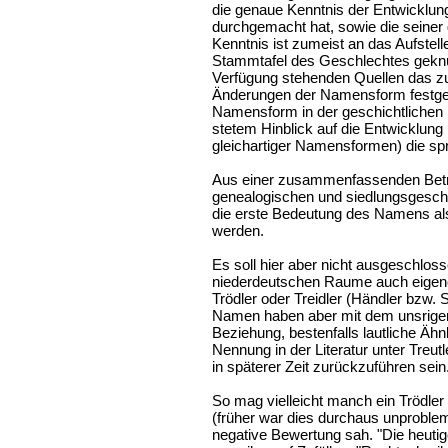
die genaue Kenntnis der Entwicklung
durchgemacht hat, sowie die seiner
Kenntnis ist zumeist an das Aufstel
Stammtafel des Geschlechtes geknüpft
Verfügung stehenden Quellen das 
Änderungen der Namensform festgeste
Namensform in der geschichtlichen Üb
stetem Hinblick auf die Entwicklung
gleichartiger Namensformen) die sp
Aus einer zusammenfassenden Betr
genealogischen und siedlungsgeschi
die erste Bedeutung des Namens als
werden.
Es soll hier aber nicht ausgeschlo
niederdeutschen Raume auch eige
Trödler oder Treidler (Händler bzw. 
Namen haben aber mit dem unsrige
Beziehung, bestenfalls lautliche Ähn
Nennung in der Literatur unter Treu
in späterer Zeit zurückzuführen sein
So mag vielleicht manch ein Trödler
(früher war dies durchaus unproblem
negative Bewertung sah. "Die heuti