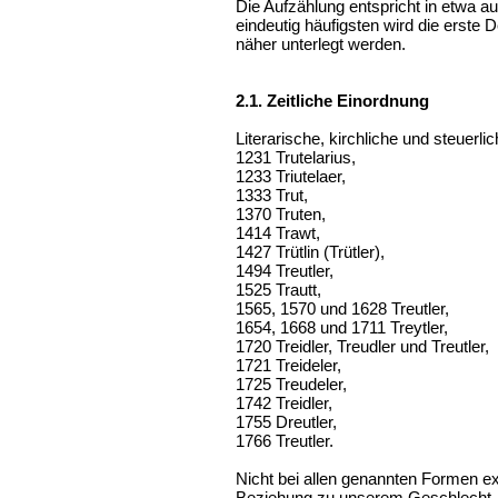
Die Aufzählung entspricht in etwa 
eindeutig häufigsten wird die erste 
näher unterlegt werden.
2.1. Zeitliche Einordnung
Literarische, kirchliche und steuerli
1231 Trutelarius,
1233 Triutelaer,
1333 Trut,
1370 Truten,
1414 Trawt,
1427 Trütlin (Trütler),
1494 Treutler,
1525 Trautt,
1565, 1570 und 1628 Treutler,
1654, 1668 und 1711 Treytler,
1720 Treidler, Treudler und Treutler,
1721 Treideler,
1725 Treudeler,
1742 Treidler,
1755 Dreutler,
1766 Treutler.
Nicht bei allen genannten Formen ex
Beziehung zu unserem Geschlecht. 