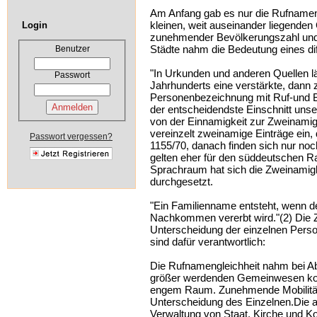
Am Anfang gab es nur die Rufnamen
kleinen, weit auseinander liegenden
Login
zunehmender Bevölkerungszahl und
Städte nahm die Bedeutung eines d
Benutzer
"In Urkunden und anderen Quellen lä
Passwort
Jahrhunderts eine verstärkte, dan
Personenbezeichnung mit Ruf-und B
der entscheidendste Einschnitt un
von der Einnamigkeit zur Zweinamig
vereinzelt zweinamige Einträge ein,
Passwort vergessen?
1155/70, danach finden sich nur no
gelten eher für den süddeutschen 
Sprachraum hat sich die Zweinamig
durchgesetzt.
"Ein Familienname entsteht, wenn d
Nachkommen vererbt wird."(2) Die 
Unterscheidung der einzelnen Pers
sind dafür verantwortlich:
Die Rufnamengleichheit nahm bei Ab
größer werdenden Gemeinwesen kon
engem Raum. Zunehmende Mobilität 
Unterscheidung des Einzelnen.Die
Verwaltung von Staat, Kirche und 