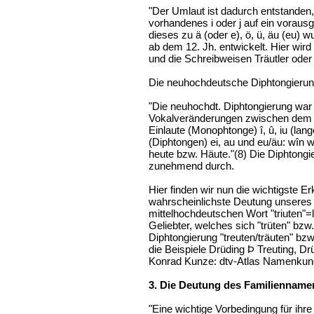
"Der Umlaut ist dadurch entstanden
vorhandenes i oder j auf ein vorausg
dieses zu ä (oder e), ö, ü, äu (eu) 
ab dem 12. Jh. entwickelt. Hier wird
und die Schreibweisen Träutler oder
Die neuhochdeutsche Diphtongieru
"Die neuhochdt. Diphtongierung war
Vokalveränderungen zwischen dem M
Einlaute (Monophtonge) î, û, iu (la
(Diphtongen) ei, au und eu/äu: wîn 
heute bzw. Häute."(8) Die Diphtongi
zunehmend durch.
Hier finden wir nun die wichtigste Er
wahrscheinlichste Deutung unseres
mittelhochdeutschen Wort "triuten"=l
Geliebter, welches sich "trüten" bzw. 
Diphtongierung "treuten/träuten" bzw. "
die Beispiele Drüding Þ Treuting, Drü
Konrad Kunze: dtv-Atlas Namenkund
3. Die Deutung des Familiennamen
"Eine wichtige Vorbedingung für ihre