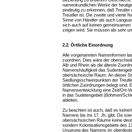
namenkundlichen Werke der heutigen
eindeutig zu erkennen, daß Treutler 
Treudler ist. Die zweite und vierte
Sinne von Händler als auch Langsame
sich auch auf keinen gemeinsamen 
zeigen wird. Sie müssen als sehr u
2.2. Örtliche Einordnung
Alle vorgenannten Namenformen las
zuordnen. Dies wäre der oberschw
Alb und Rhein als die älteste Zuord
Namenshäufigkeit das Sudentengebie
obersächsische Raum. An dieser Stel
Siedlungsschwerpunkten der Treutle
örtlichen Zuordnungen belegt sind. E
Namensentwicklung eine Zeit/Ort-
in das Sudetengebiet (Böhmen/Sch
ableiten.
Zu beachten ist auch, daß es keiner
Namens bis ins 17. Jh. gibt. Da sow
obersächsischen Räume keine deuts
sondern Kolonisationsgebiete des 13.
Ursprung des Namens im oberdeuts