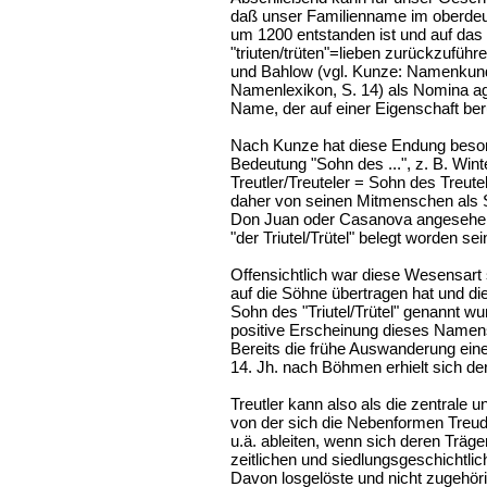
daß unser Familienname im oberdeu
um 1200 entstanden ist und auf das
"triuten/trüten"=lieben zurückzuführ
und Bahlow (vgl. Kunze: Namenkund
Namenlexikon, S. 14) als Nomina age
Name, der auf einer Eigenschaft beru
Nach Kunze hat diese Endung beson
Bedeutung "Sohn des ...", z. B. Win
Treutler/Treuteler = Sohn des Treu
daher von seinen Mitmenschen als S
Don Juan oder Casanova angesehe
"der Triutel/Trütel" belegt worden sei
Offensichtlich war diese Wesensart 
auf die Söhne übertragen hat und dies
Sohn des "Triutel/Trütel" genannt w
positive Erscheinung dieses Namens
Bereits die frühe Auswanderung eine
14. Jh. nach Böhmen erhielt sich d
Treutler kann also als die zentrale
von der sich die Nebenformen Treudler
u.ä. ableiten, wenn sich deren Träge
zeitlichen und siedlungsgeschichtl
Davon losgelöste und nicht zugeh