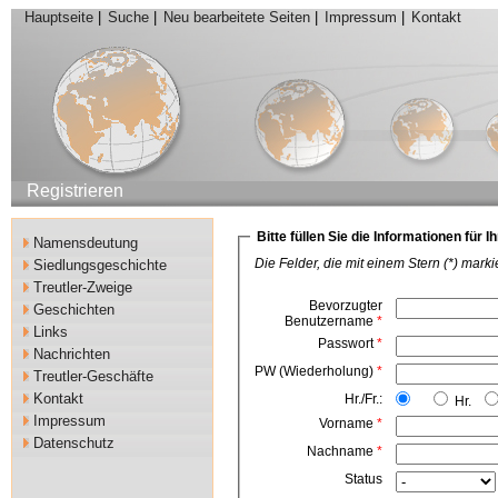
Hauptseite
|
Suche
|
Neu bearbeitete Seiten
|
Impressum
|
Kontakt
Registrieren
Bitte füllen Sie die Informationen für I
Namensdeutung
Die Felder, die mit einem Stern (*) mark
Siedlungsgeschichte
Treutler-Zweige
Bevorzugter
Geschichten
Benutzername
*
Links
Passwort
*
Nachrichten
PW (Wiederholung)
*
Treutler-Geschäfte
Kontakt
Hr./Fr.:
Hr.
Impressum
Vorname
*
Datenschutz
Nachname
*
Status