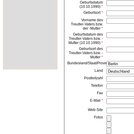
Geburtsdatum
(10.10.1990)
*
Geburtsort
*
Vorname des
Treutler-Vaters bzw.
der -Mutter
*
Geburtsdatum des
Treutler-Vaters bzw. -
Mutter (10.10.1990)
*
Geburtsort des
Treutler-Vaters bzw. -
Mutter
*
Bundesland/Staat/Provinz
Land
Postleitzahl
Telefon
Fax
E-Mail
*
Web-Site
Fotos