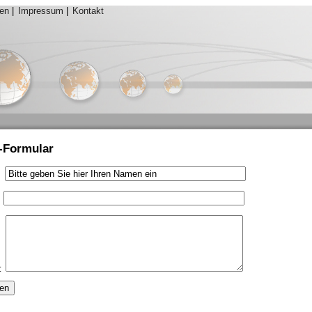
ten
|
Impressum
|
Kontakt
-Formular
:
:
: