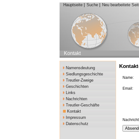
Hauptseite
|
Suche
|
Neu bearbeitete Sei
Kontakt
Kontakt
Namensdeutung
Siedlungsgeschichte
Name
Treutler-Zweige
Geschichten
Email
Links
Nachrichten
Treutler-Geschäfte
Kontakt
Impressum
Nachricht
Datenschutz