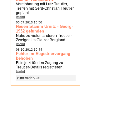
Vereinbarung mit Lutz Treutler,
Treffen mit Gerd-Christian Treutler
geplant.
[mehr]
05.07.2013 15:50
Neuen Stamm Urnitz - Georg-
1932 gefunden
Nähe zu vielen anderen Treutler-
Zweigen im Glatzer Bergland
[mehr]
08.10.2012 16:44
Fehler im Registriervorgang
behoben
Bitte jetzt für den Zugang zu
Treutler-Details registrieren.
[mehr]
zum Archiv ->