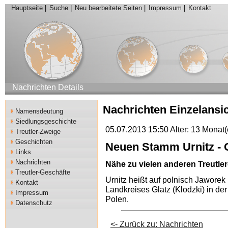
Hauptseite
|
Suche
|
Neu bearbeitete Seiten
|
Impressum
|
Kontakt
Nachrichten Details
Nachrichten Einzelansi
Namensdeutung
Siedlungsgeschichte
05.07.2013 15:50 Alter: 13 Monat(
Treutler-Zweige
Geschichten
Neuen Stamm Urnitz - 
Links
Nachrichten
Nähe zu vielen anderen Treutle
Treutler-Geschäfte
Urnitz heißt auf polnisch Jaworek
Kontakt
Landkreises Glatz (Klodzki) in de
Impressum
Polen.
Datenschutz
<- Zurück zu: Nachrichten